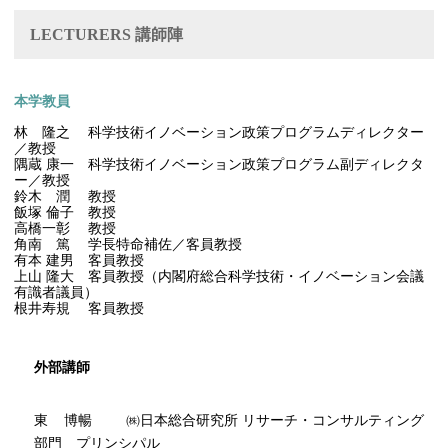
LECTURERS 講師陣
本学教員
林 隆之 科学技術イノベーション政策プログラムディレクター
／教授
隅蔵 康一 科学技術イノベーション政策プログラム副ディレクタ
ー／教授
鈴木 潤 教授
飯塚 倫子 教授
高橋一彰 教授
角南 篤 学長特命補佐／客員教授
有本 建男 客員教授
上山 隆大 客員教授（内閣府総合科学技術・イノベーション会議
有識者議員）
根井寿規 客員教授
外部講師
東 博暢 ㈱日本総合研究所 リサーチ・コンサルティング
部門 プリンシパル