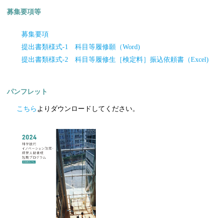
募集要項等
募集要項
提出書類様式
-1
科目等履修願（
Word)
提出書類様式
-2
科目等履修生［検定料］振込依頼書（
Excel)
パンフレット
こちら
よりダウンロードしてください。