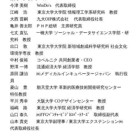
今津 美樹 WinDo's 代表取締役
江崎 浩 東京大学大学院 情報理工学系研究科 教授
大西 晋嗣 九大OIP株式会社 代表取締役社長
亀井 善太郎 ＰＨＰ総研 主席研究員
七丈 直弘 一橋大学 ソーシャル・データサイエンス学部・研
究科 教授
出口 敦 東京大学大学院 新領域創成科学研究科 社会文化
環境学専攻 教授
中村 俊裕 コペルニク 共同創業者・CEO
野澤 一博 流通経済大学 経済学部 教授
原田 謙治 ㈱メディカルインキュベータージャパン 執行役
員
菱山 豊 順天堂大学 革新的医療技術開発研究センター
特任教授
平川 秀幸 大阪大学 COデザインセンター 教授
福嶋 路 東北大学大学院 経済学研究科 教授
山口 泰久 ㈱FFGﾍﾞﾝﾁｬｰﾋﾞｼﾞﾈｽﾊﾟｰﾄﾅｰｽﾞ 取締役副代表
山本 貴史 東京大学副理事 / 東京大学エクステンション㈱
代表取締役社長