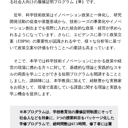
る社会人向けの履修証明プログラム
（
※
）
です。
近年、科学技術政策はイノベーション政策と一体化し、研究
開発活動の促進や基盤形成から、技術シーズの事業化やイノベ
ーション創出までを視野に入れた統合的な政策・経営が求めら
れるようになっています。さらに、エビデンスに基づく政策立
案（EBPM）の重要性が認識される中で、様々な分析等に基づ
いて政策立案や評価を行うことへの要請も高まっています。
そこで、本学では科学技術イノベーションにかかる政策や経
営の現場に携わる方々に対して、基礎的な理論と実践的なスキ
ルの両面を学ぶことができる短期プログラムを開講することと
しました。講師陣には、本学教員に加えて、経験豊かな実務家
をお招きして、現場で直面している課題に関する理論と実践を
学ぶ機会を提供します。
※
本プログラムは、学校教育法の履修証明制度にそって
社会人などを対象に、
3
つの授業科目をパッケージ化した
学修プログラムで、総時間数は67.5時間、修了者には履