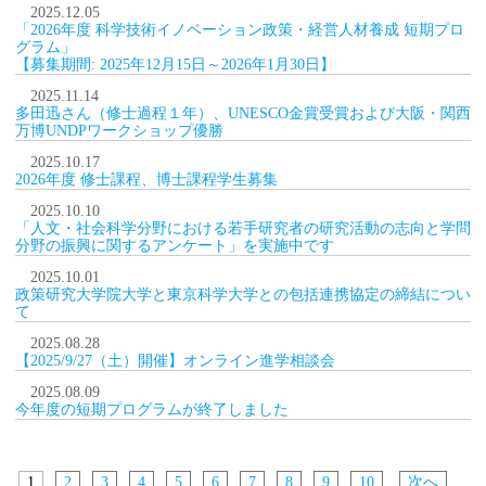
2025.12.05
「2026年度 科学技術イノベーション政策・経営人材養成 短期プロ
グラム」
【募集期間: 2025年12月15日～2026年1月30日】
2025.11.14
多田迅さん（修士過程１年）、UNESCO金賞受賞および大阪・関西
万博UNDPワークショップ優勝
2025.10.17
2026年度 修士課程、博士課程学生募集
2025.10.10
「人文・社会科学分野における若手研究者の研究活動の志向と学問
分野の振興に関するアンケート」を実施中です
2025.10.01
政策研究大学院大学と東京科学大学との包括連携協定の締結につい
て
2025.08.28
【2025/9/27（土）開催】オンライン進学相談会
2025.08.09
今年度の短期プログラムが終了しました
1
2
3
4
5
6
7
8
9
10
次へ