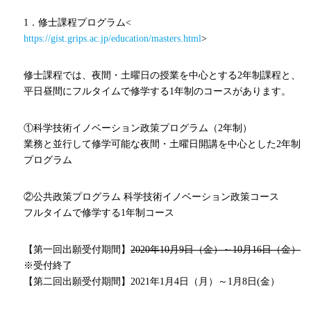
1．修士課程プログラム<
https://gist.grips.ac.jp/education/masters.html
>
修士課程では、夜間・土曜日の授業を中心とする
2
年制課程と、
平日昼間にフルタイムで修学する
1
年制のコースがあります。
①科学技術イノベーション政策プログラム（
2
年制）
業務と並行して修学可能な夜間・土曜日開講を中心とした
2
年制
プログラム
②公共政策プログラム 科学技術イノベーション政策コース
フルタイムで修学する
1
年制コース
【第一回出願受付期間】
2020
年
10
月
9
日（金）～
10
月
16
日（金）
※受付終了
【第二回出願受付期間】
2021
年
1
月
4
日（月）～
1
月
8
日
(
金）