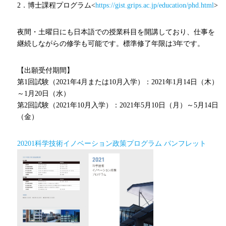
2．博士課程プログラム<
https://gist.grips.ac.jp/education/phd.html
>
夜間・土曜日にも日本語での授業科目を開講しており、仕事を
継続しながらの修学も可能です。標準修了年限は
3
年です。
【出願受付期間】
第
1
回試験（
2021
年
4
月または
10
月入学）：
2021
年
1
月
14
日（木）
～
1
月
20
日（水）
第
2
回試験（
2021
年
10
月入学）：
2021
年
5
月
10
日（月）～
5
月
14
日
（金）
20201科学技術イノベーション政策プログラム パンフレット