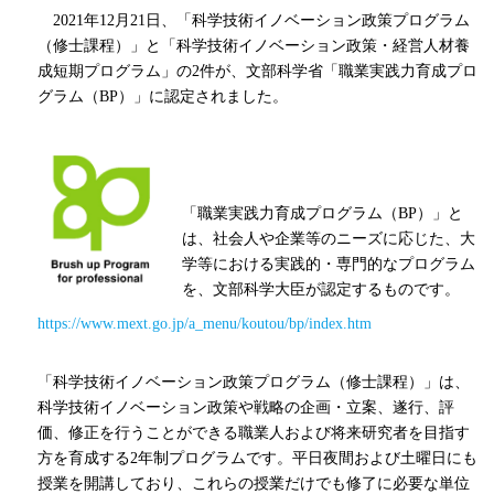
2021
年
12
月
21
日、「科学技術イノベーション政策プログラム
（修士課程）」と「科学技術イノベーション政策・経営人材養
成短期プログラム」の
2
件が、文部科学省「職業実践力育成プロ
グラム（
BP
）」に認定されました。
「職業実践力育成プログラム（
BP
）」と
は、社会人や企業等のニーズに応じた、大
学等における実践的・専門的なプログラム
を、文部科学大臣が認定するものです。
https://www.mext.go.jp/a_menu/koutou/bp/index.htm
「科学技術イノベーション政策プログラム（修士課程）」は、
科学技術イノベーション政策や戦略の企画・立案、遂行、評
価、修正を行うことができる職業人および将来研究者を目指す
方を育成する
2
年制プログラムです。平日夜間および土曜日にも
授業を開講しており、これらの授業だけでも修了に必要な単位