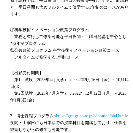
修士課程では、平日夜間・土曜日の授業を中心とする
2
年制課程
と、平日昼間も含めフルタイムで修学する
1
年制のコースがあり
ます。
①科学技術イノベーション政策プログラム
業務と並行して修学可能な平日夜間・土曜日開講を中心とし
た
2
年制プログラム
②公共政策プログラム 科学技術イノベーション政策コース
フルタイムで修学する
1
年制コース
【出願受付期間】
第1回試験（
2023
年
4
月入学）：
2022
年
9
月
16
日（金）～
10
月
14
日
(
金）
第2回試験（
2023
年
4
月入学）：
2022
年
1
2月
12
日（月）～2023
年
1
月6日
(
金）
2．博士課程プログラム<
https://gist.grips.ac.jp/education/phd.html
>
夜間・土曜日にも日本語での授業科目を開講しており、仕事を
継続しながらの修学も可能です。