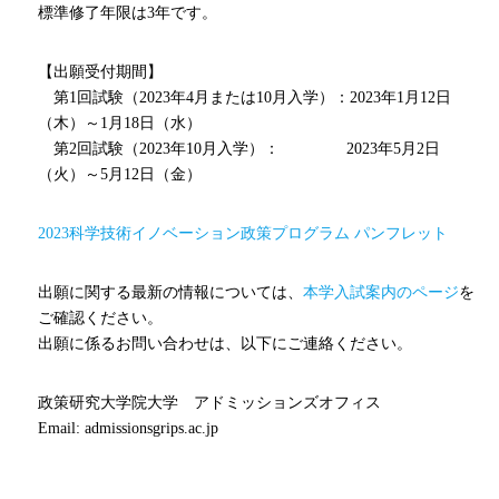
標準修了年限は
3
年です。
【出願受付期間】
第
1
回試験（
2023
年
4
月または
10
月入学）：
2023
年
1
月
12
日
（木）～
1
月
18
日（水）
第
2
回試験（
2023
年
10
月入学）：
2023
年
5
月
2
日
（火）～
5
月
12
日（金）
2023科学技術イノベーション政策プログラム パンフレット
出願に関する最新の情報については、
本学入試案内のページ
を
ご確認ください。
出願に係るお問い合わせは、以下にご連絡ください。
政策研究大学院大学 アドミッションズオフィス
Email: admissionsgrips.ac.jp