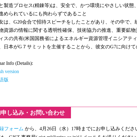
と製造プロセス(精錬等)は、安全で、かつ環境にやさしい状態
進められているにも拘わらずであること
は、G20会合で招待スピーチをしたことがあり、その中で、
物資源の情報に関する透明性確保、技術協力の推進、重要鉱物
ィスの共有(米国国務省によるエネルギー資源管理イニシアティブ(
、日本がG７サミットを主催することから、彼女のG7に向けて
ar Info (Details):
sh version
語版
加申し込み・お問い合わせ
録フォーム
から、4月26日（水）17時までにお申し込みくださ