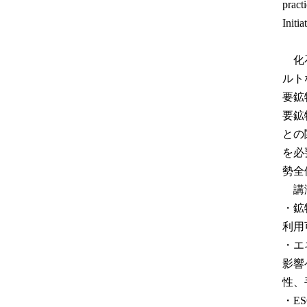
pract
Initi
化石
ルト
要鉱
要鉱
との
を必
勢全
講演
・鉱
利用
・エ
影響
性、
・E