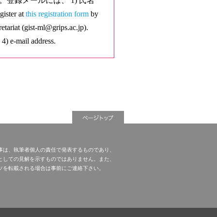
ください。登録メールには、 1) 氏名
er at
this registration form
by
etariat (gist-ml@grips.ac.jp).
 4) e-mail address.
事は、執筆者個人の責任で発表するものであり、
としての見解を示すものではありません。また、
ツを転載される場合は事前にご連絡下さい。