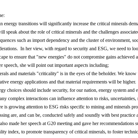
ne:
 energy transitions will significantly increase the critical minerals dem
ill speak about the role of critical minerals and the challenges associat
quences such as import dependency and the cluster of environment, s
derations. In her view, with regard to security and ESG, we need to lo
cape to ensure that "new energies" do not compromise gains achieved 
r speech, she will point out important aspects including;
erals and materials "criticality" is in the eyes of the beholder. We know
native energy applications and that material requirements will be higher.
rgy choices should include security, for our nation, energy system an
any complex interactions can influence attention to risks, uncertainties, 
re is growing attention to ESG risks specific to mining and minerals pr
ssing are, and can be, conducted safely and soundly with best practice
lso made her speech at G20 meeting and gave her recommendations su
ality index, to promote transparency of critical minerals, to foster techni