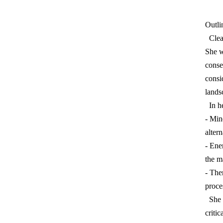
Outli
Clean
She w
conse
consi
lands
In he
- Min
alter
- Ene
the m
- The
proce
She a
critic