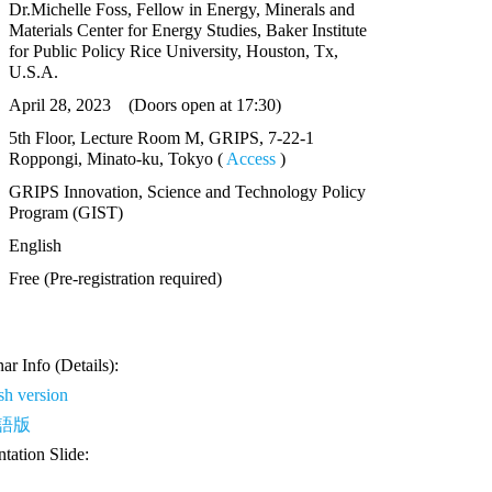
Dr.Michelle Foss, Fellow in Energy, Minerals and
Materials Center for Energy Studies, Baker Institute
for Public Policy Rice University, Houston, Tx,
U.S.A.
April 28, 2023 (Doors open at 17:30)
5th Floor, Lecture Room M, GRIPS, 7-22-1
Roppongi, Minato-ku, Tokyo (
Access
)
GRIPS Innovation, Science and Technology Policy
Program (GIST)
English
Free (Pre-registration required)
ar Info (Details):
sh version
語版
ntation Slide: