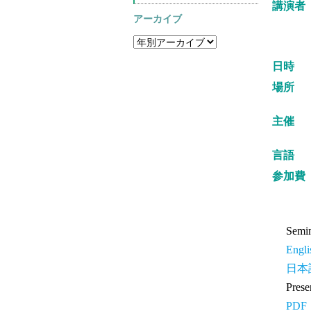
講演者
アーカイブ
日時
場所
主催
言語
参加費
Semin
Engli
日本
Prese
PDF