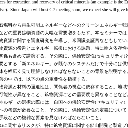
ices for extraction and recovery of critical minerals (an example is th
ative). Since Japan will host G7 meeting soon, we expect she will give
燃料から再生可能エネルギーなどへのクリーンエネルギー転
などの重要鉱物資源の大幅な需要増をもたす。本セミナーでは
物資源に関する調査研究を主導し、米国議会証言などもしてい
物資源の役割とエネルギー転換における課題、特に輸入依存性や
関係も含めて講演する。その際に、供給安定性(セキュリティ)
要とする「新エネルギー」が既存のシステムだけで十分には供
体を幅広く見て理解しなければならないことの背景を説明する
の中では、以下の点の重要性を指摘する。
物資源と材料の逼迫性は、関係者の視点に依存すること。地域
可能性が異なること、鉱物資源ごとの需要度も異なることなど
ネルギーの選択の際には、自国への供給安定性(セキュリティ)
への考慮が必要なこと。その際に、供給安定性の定義について
手段などの複雑な要素を見なければならないこと。
SGに関するリスクが、特に鉱物資源に関する鉱山開発と製造