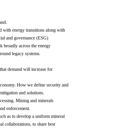
and.
ed with energy transitions along with
ocial and governance (ESG)
ok broadly across the energy
around legacy systems.
 that demand will increase for
d economy. How we define security and
mitigation and solutions.
ocessing. Mining and minerals
 and enforcement.
ch as to develop a uniform mineral
cal collaborations, to share best