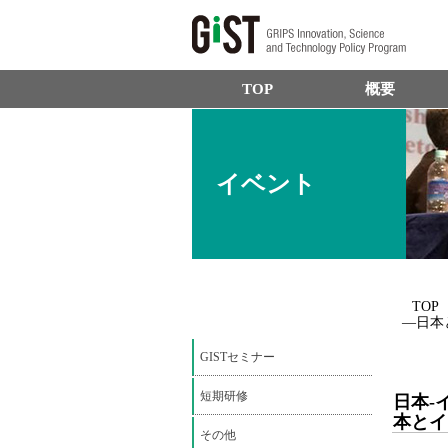
TOP
概要
イベント
TOP
―日本
GISTセミナー
短期研修
日本-
本とイ
その他