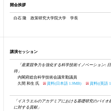
開会挨拶
白石 隆 政策研究大学院大学 学長
講演セッション
「産業競争力を強化する科学技術イノベーション: 
待」
内閣府総合科学技術会議常勤議員
久間 和生 氏
資料(日本語 1.9MB)
資料((英語 1
「イスラエルのアカデミアにおける基礎研究のバイオ
に対する貢献」