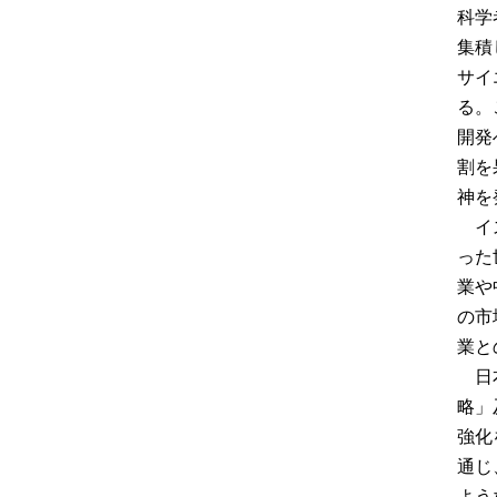
科学
集積
サイ
る。
開発
割を
神を
イス
った
業や
の市
業と
日本
略」
強化
通じ
よう