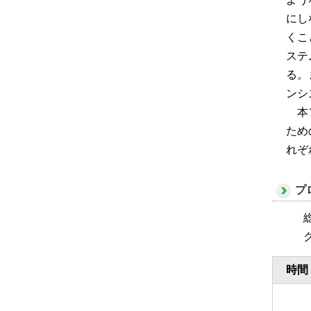
にし
くこ
ステ
る。
ンシ
本フ
ため
れぞ
プ
時間