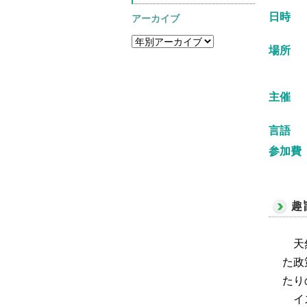
日時
アーカイブ
場所
主催
言語
参加費
趣
天然
た政
たり
イス