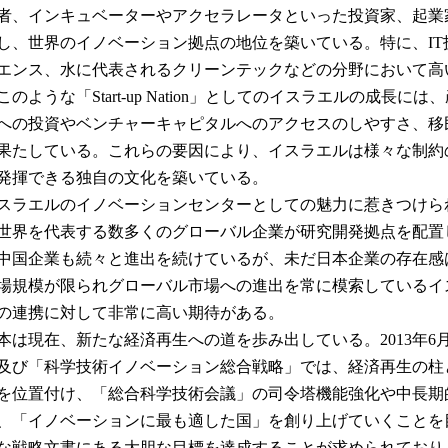
者、インキュベーターやアクセラレータといった投資家、起業
し、世界のイノベーション拠点の地位を築いている。特に、I
エンス、水に代表されるクリーンテックなどの分野において高
このような「Start-up Nation」としてのイスラエルの成長
への投資やベンチャーキャピタルへのアクセスのしやすさ、移
果たしている。これらの要因により、イスラエルは様々な制約
発揮できる独自の文化を築いている。
ラエルのイノベーションセンターとしての魅力に惹きつけら
世界を代表する数多くのグローバル企業が研究開発拠点を配置
中国企業も続々と進出を続けているが、未だ日本企業の存在感
場規模が限られグローバル市場への進出を常に模索しているイ
の連携に対して非常に高い期待がある。
は現在、新たな経済再生への道を歩み出している。2013年6
及び「科学技術イノベーション総合戦略」では、経済再生の柱
を位置付け、「総合科学技術会議」の司令塔機能強化や中長期
、「イノベーションに最も適した国」を創り上げていくことを
な戦略文書にある大胆な目標を達成することが求められており