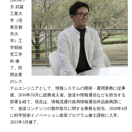
2005
年
3
月 武蔵
工業大
学（現
東京都
市大
学）工
学部経
営工学
科 修
了。民
間企業
のシス
テムエンジニアとして、情報システムの開発・運用業務に従事
後、
2010
年
10
月に総務省入省。放送や情報通信などを担当する
部署を経て、現在は、情報流通行政局情報通信作品振興課に
て、放送コンテンツの製作取引に関する事務を担当。2020年
4
月
に科学技術イノベーション政策プログラム修士課程に入学。
2021
年
3
月修了。