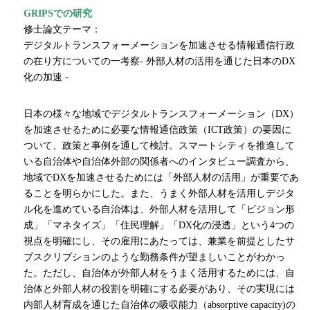
GRIPSでの研究
修士論文テーマ：
デジタルトランスフォーメーションを加速させる情報通信行政
の在り方についての一考察- 外部人材の活用を通じた日本の
DX
化の加速
-
日本の様々な地域でデジタルトランスフォーメーション（
DX
）
を加速させるために必要な情報通信政策（
ICT
政策）の要因に
ついて、政策と事例を通して検討。スマートシティを推進して
いる自治体や自治体外部の関係者へのインタビュー調査から、
地域で
DX
を加速させるためには「外部人材の活用」が重要であ
ることを明らかにした。また、うまく外部人材を活用しデジタ
ル化を進めている自治体は、外部人材を活用して「ビジョン形
成」「マネタイズ」「住民理解」「
DX
化の浸透」という
4
つの
視点を明確にし、その雇用にあたっては、兼業を前提としたサ
ブスクリプションのような勤務条件が望ましいことがわかっ
た。ただし、自治体が外部人材をうまく活用するためには、自
治体と外部人材の役割を明確にする必要があり、その実現には
内部人材育成を通じた自治体の吸収能力（
absorptive capacity)
の