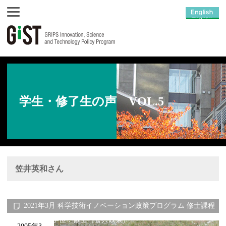
学生・修了生の声 VOL.5
笠井英和さん
2021年3月 科学技術イノベーション政策プログラム 修士課程
修了 学位：修士（公共政策）