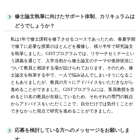
修士論文執筆に向けたサポート体制、カリキュラムは
どうでしょうか？
私は
1
年で修士課程を修了させるコースであったため、春夏学期
で修了に必要な授業のほとんどを履修し、残り半年で研究論文
を執筆しました。
GIST
プログラムでは、リサーチセミナーとい
う講義を通じて、入学当初から修士論文のテーマや進捗状況に
ついて教員と相談する場が設けられております。そのため、修
士論文を執筆する中で、一人で悩み込んでしまいそうになるこ
ともありましたが、教員の方々にアドバイスをいただきながら
進めることができました。
GIST
プログラムには、客員教授を含
めると
11
名の教員が在籍しているため、それぞれの専門の観点
からアドバイスをいただくことで、自分だけでは気付くことが
できなかった視点で研究を進めることができました。
応募を検討している方へのメッセージをお願いしま
す。