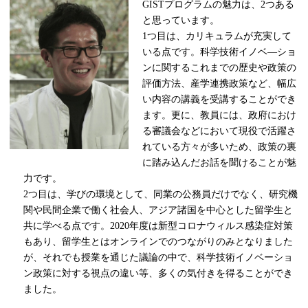
GISTプログラムの魅力は、
2
つある
と思っています。
1つ目は、カリキュラムが充実して
いる点です。科学技術イノベ
―
ショ
ンに関するこれまでの歴史や政策の
評価方法、産学連携政策など、幅広
い内容の講義を受講することができ
ます。更に、教員には、政府におけ
る審議会などにおいて現役で活躍さ
れている方々が多いため、政策の裏
に踏み込んだお話を聞けることが魅
力です。
2つ目は、学びの環境として、同業の公務員だけでなく、研究機
関や民間企業で働く社会人、アジア諸国を中心とした留学生と
共に学べる点です。
2020
年度は新型コロナウィルス感染症対策
もあり、留学生とはオンラインでのつながりのみとなりました
が、それでも授業を通じた議論の中で、科学技術イノベーショ
ン政策に対する視点の違い等、多くの気付きを得ることができ
ました。