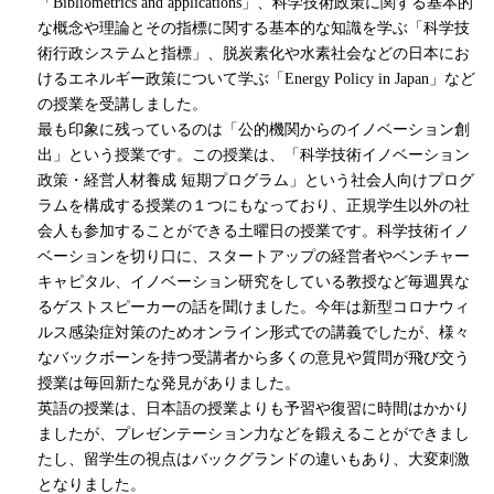
「
Bibliometrics and applications
」、科学技術政策に関する基本的
な概念や理論とその指標に関する基本的な知識を学ぶ「科学技
術行政システムと指標」、脱炭素化や水素社会などの日本にお
けるエネルギー政策について学ぶ「
Energy Policy in Japan
」など
の授業を受講しました。
最も印象に残っているのは「公的機関からのイノベーション創
出」という授業です。この授業は、「科学技術イノベーション
政策・経営人材養成 短期プログラム」という社会人向けプログ
ラムを構成する授業の１つにもなっており、正規学生以外の社
会人も参加することができる土曜日の授業です。科学技術イノ
ベーションを切り口に、スタートアップの経営者やベンチャー
キャピタル、イノベーション研究をしている教授など毎週異な
るゲストスピーカーの話を聞けました。今年は新型コロナウィ
ルス感染症対策のためオンライン形式での講義でしたが、様々
なバックボーンを持つ受講者から多くの意見や質問が飛び交う
授業は毎回新たな発見がありました。
英語の授業は、日本語の授業よりも予習や復習に時間はかかり
ましたが、プレゼンテーション力などを鍛えることができまし
たし、留学生の視点はバックグランドの違いもあり、大変刺激
となりました。