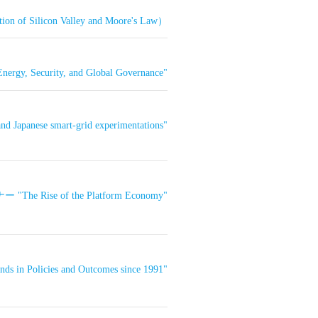
con Valley and Moore's Law）
rgy, Security, and Global Governance"
 Japanese smart-grid experimentations"
The Rise of the Platform Economy"
 in Policies and Outcomes since 1991"