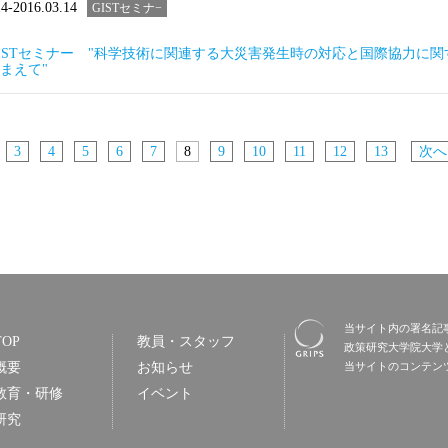
14-2016.03.14
GISTセミナ−
GISTセミナー "科学技術に関連する大災害発生時の対応と国際協力に
まえて"
3
4
5
6
7
8
9
10
11
12
13
次へ
当サイト内の署名記
TOP
教員・スタッフ
政策研究大学院大学
概要
お知らせ
当サイトのコンテン
教育・研修
イベント
研究